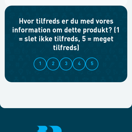
Hvor tilfreds er du med vores
information om dette produkt? (1
= slet ikke tilfreds, 5 = meget
tilfreds)
1
2
3
4
5