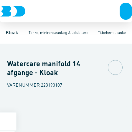
Rør & fittings
Udskillere
Tilbehør til tryknedsivning
Tanke
Brønde
Tilbehør til tanke
Brøndgods
Tilbehør til gravitation
Linjeafvanding
Mini renseanlæg
Tanke, miniren
Tilbehør ti
Kloak
Tanke, minirenseanlæg & udskillere
Tilbehør til tanke
Watercare manifold 14
afgange - Kloak
VARENUMMER
223190107