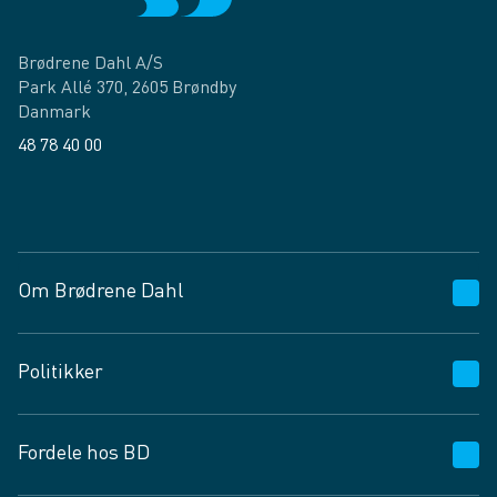
Brødrene Dahl A/S
Park Allé 370, 2605 Brøndby
Danmark
48 78 40 00
Facebook
LinkedIn
Om Brødrene Dahl
Kundeservice
Politikker
Vagttelefon 30 10 89 89
Spørgsmål og svar
Salgs- og leveringsbetingelser
Fordele hos BD
Job og karriere
Privatlivspolitik
Fødevarekontrolrapport