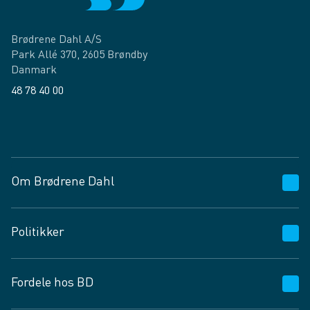
Brødrene Dahl A/S
Park Allé 370, 2605 Brøndby
Danmark
48 78 40 00
Facebook
LinkedIn
Om Brødrene Dahl
Kundeservice
Politikker
Vagttelefon 30 10 89 89
Spørgsmål og svar
Salgs- og leveringsbetingelser
Fordele hos BD
Job og karriere
Privatlivspolitik
Fødevarekontrolrapport