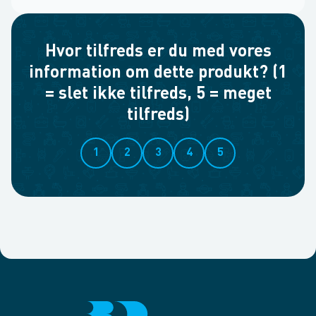
Hvor tilfreds er du med vores
information om dette produkt? (1
= slet ikke tilfreds, 5 = meget
tilfreds)
1
2
3
4
5