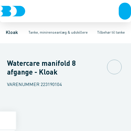
Rør & fittings
Udskillere
Tilbehør til tryknedsivning
Tanke
Brønde
Tilbehør til tanke
Brøndgods
Tilbehør til gravitation
Linjeafvanding
Mini renseanlæg
Tanke, miniren
Tilbehør ti
Kloak
Tanke, minirenseanlæg & udskillere
Tilbehør til tanke
Watercare manifold 8
afgange - Kloak
VARENUMMER
223190104