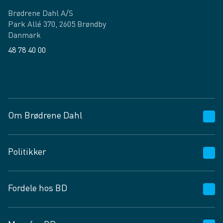
Brødrene Dahl A/S
Park Allé 370, 2605 Brøndby
Danmark
48 78 40 00
Facebook
LinkedIn
Om Brødrene Dahl
Kundeservice
Politikker
Vagttelefon 30 10 89 89
Spørgsmål og svar
Salgs- og leveringsbetingelser
Fordele hos BD
Job og karriere
Privatlivspolitik
Fødevarekontrolrapport
Cookies
24/7