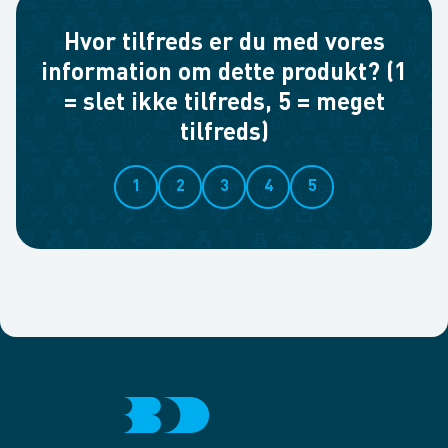
Hvor tilfreds er du med vores
information om dette produkt? (1
= slet ikke tilfreds, 5 = meget
tilfreds)
1
2
3
4
5