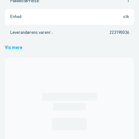
Pakkestørrelse
:
1
Enhed
:
stk
Leverandørens varenr.
:
223190036
Vis mere