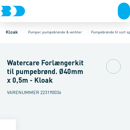
Rør & fittings
Pumpebrønde til gråt spildevand
Ø425
Ø600 mm
Brønde
Ø800 mm
Brøndgods
Linjeafvanding
Pumpebrønde til sort spild
Tanke, miniren
Kloak
Pumper, pumpebrønde & ventiler
Pumpebrønde til sort s
Watercare Forlængerkit
til pumpebrønd. Ø40mm
x 0,5m - Kloak
VARENUMMER
223190036