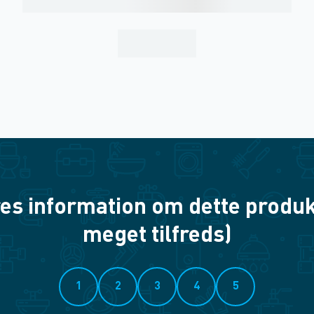
es information om dette produkt? 
meget tilfreds)
1
2
3
4
5