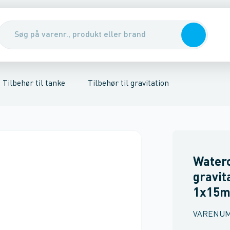
nirenseanlæg & udskillere
ør til samletanke
Tilbehør til regnvandstanke
Pumper, pumpebrønde & ventiler
Rott
Tilbehør til tanke
Tilbehør til gravitation
Water
gravit
1x15m
VARENU