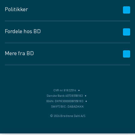
Kundeservice
Politikker
Vagttelefon 30 10 89 89
Spørgsmål og svar
Salgs- og leveringsbetingelser
Fordele hos BD
Job og karriere
Privatlivspolitik
Fødevarekontrolrapport
Cookies
24/7
Mere fra BD
Vilkår og betingelser
BD app
BD.dk services
Mit BD
Levering
BD+
Månedens tilbud
Bæredygtighed
CVR nr. 81822514
Danske Bank 4073 8558183
Egne varemærker
IBAN: DK9830000008558183
SWIFT/BIC: DABADKKK
Presse
© 2026 Brødrene Dahl A/S