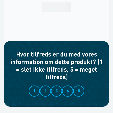
Hvor tilfreds er du med vores
information om dette produkt? (1
= slet ikke tilfreds, 5 = meget
tilfreds)
1
2
3
4
5