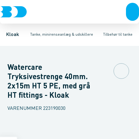
Rør & fittings
Udskillere
Tilbehør til tryknedsivning
Tanke
Brønde
Tilbehør til tanke
Brøndgods
Tilbehør til gravitation
Linjeafvanding
Mini renseanlæg
Tanke, miniren
Tilbehør ti
Kloak
Tanke, minirenseanlæg & udskillere
Tilbehør til tanke
Watercare
Tryksivestrenge 40mm.
2x15m HT 5 PE, med grå
HT fittings - Kloak
VARENUMMER
223190030