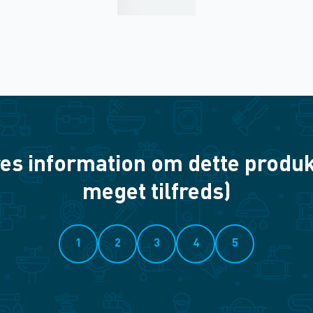
es information om dette produkt? 
meget tilfreds)
1
2
3
4
5