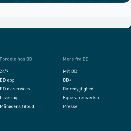
Fordele hos BD
Mere fra BD
24/7
Mit BD
BD app
BD+
BD.dk services
Bæredygtighed
Levering
Egne varemærker
Månedens tilbud
Presse