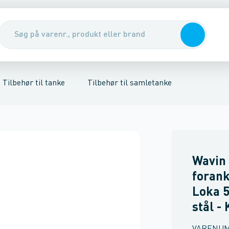
nirenseanlæg & udskillere
ør til samletanke
Tilbehør til regnvandstanke
Pumper, pumpebrønde & ventiler
Rott
Tilbehør til tanke
Tilbehør til samletanke
Wavin
forank
Loka 5
stål -