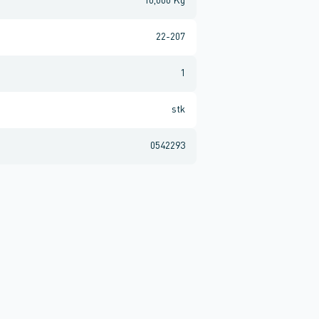
10,000 Kg
22-207
1
stk
0542293