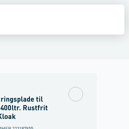
estop & afløbs regulering
Regnvand & geoteknik
Afløb
Armering &
ringsplade til
400ltr. Rustfrit
 Kloak