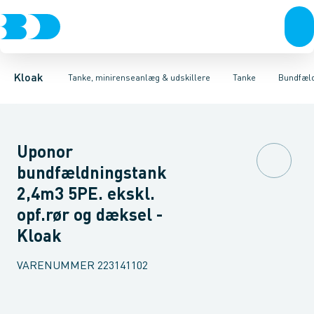
Rør & fittings
Udskillere
Bundfældnings tanke, tryknedsivning
Tanke
Brønde
Tilbehør til tanke
Brøndgods
Linjeafvanding
Mini renseanlæg
Bundfældnings tanke, gr
Tanke, miniren
Kloak
Tanke, minirenseanlæg & udskillere
Tanke
Bundfæld
Uponor
bundfældningstank
2,4m3 5PE. ekskl.
opf.rør og dæksel -
Kloak
VARENUMMER
223141102