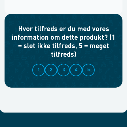
Hvor tilfreds er du med vores
information om dette produkt? (1
= slet ikke tilfreds, 5 = meget
tilfreds)
1
2
3
4
5