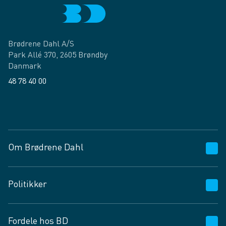
Brødrene Dahl A/S
Park Allé 370, 2605 Brøndby
Danmark
48 78 40 00
Facebook
LinkedIn
Om Brødrene Dahl
Kundeservice
Politikker
Vagttelefon 30 10 89 89
Spørgsmål og svar
Salgs- og leveringsbetingelser
Fordele hos BD
Job og karriere