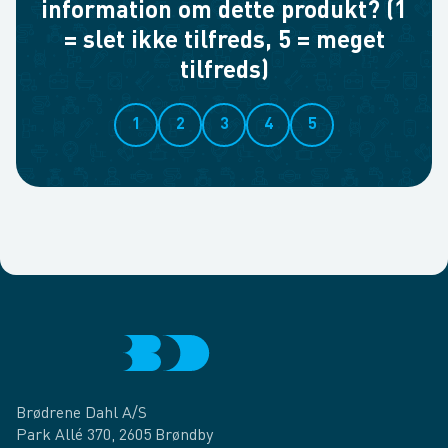
information om dette produkt? (1
= slet ikke tilfreds, 5 = meget
tilfreds)
1
2
3
4
5
Brødrene Dahl A/S
Park Allé 370, 2605 Brøndby