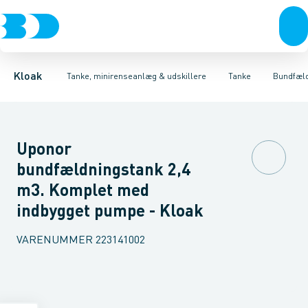
Rør & fittings
Udskillere
Bundfældnings tanke, tryknedsivning
Tanke
Brønde
Tilbehør til tanke
Brøndgods
Linjeafvanding
Mini renseanlæg
Bundfældnings tanke, gr
Tanke, miniren
Kloak
Tanke, minirenseanlæg & udskillere
Tanke
Bundfæld
Uponor
bundfældningstank 2,4
m3. Komplet med
indbygget pumpe - Kloak
VARENUMMER
223141002