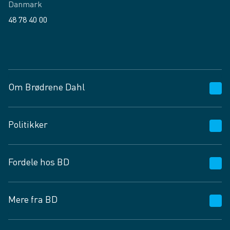
Danmark
48 78 40 00
Facebook
LinkedIn
Om Brødrene Dahl
Kundeservice
Politikker
Vagttelefon 30 10 89 89
Spørgsmål og svar
Salgs- og leveringsbetingelser
Fordele hos BD
Job og karriere
Privatlivspolitik
Fødevarekontrolrapport
Cookies
24/7
Mere fra BD
Vilkår og betingelser
BD app
BD.dk services
Mit BD