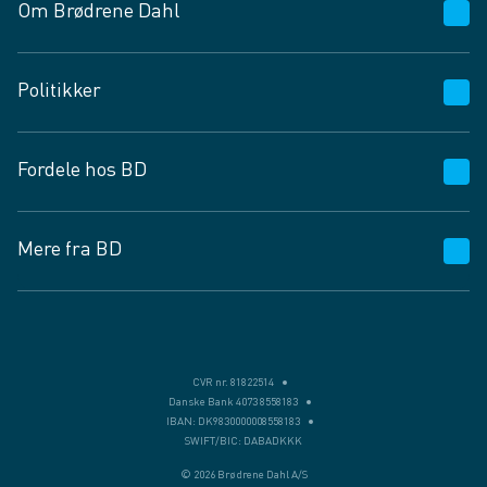
Om Brødrene Dahl
Kundeservice
Politikker
Vagttelefon 30 10 89 89
Spørgsmål og svar
Salgs- og leveringsbetingelser
Fordele hos BD
Job og karriere
Privatlivspolitik
Fødevarekontrolrapport
Cookies
24/7
Mere fra BD
Vilkår og betingelser
BD app
BD.dk services
Mit BD
Levering
BD+
Månedens tilbud
Bæredygtighed
CVR nr. 81822514
Danske Bank 4073 8558183
Egne varemærker
IBAN: DK9830000008558183
SWIFT/BIC: DABADKKK
Presse
© 2026 Brødrene Dahl A/S