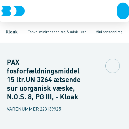
Rør & fittings
Udskillere
Anlæg
Tilbehør
Tanke
Brønde
Tilbehør til tanke
Brøndgods
Linjeafvanding
Mini renseanlæg
Tanke, miniren
Kloak
Tanke, minirenseanlæg & udskillere
Mini renseanlæg
PAX
fosforfældningsmiddel
15 ltr.UN 3264 ætsende
sur uorganisk væske,
N.O.S. 8, PG III, - Kloak
VARENUMMER
223139925