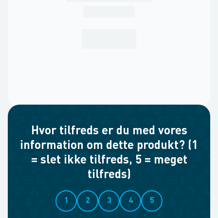
Hvor tilfreds er du med vores
information om dette produkt? (1
= slet ikke tilfreds, 5 = meget
tilfreds)
1
2
3
4
5