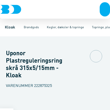
Rør & fittings
Kegler, dæksler & topringe
Kegler & dæksler, beton
Brønde
Brøndgods
Topringe, beton
Karme & dæksler
Linjeafvanding
Kegler & dæksler, pl
Kompositkarme
Tanke, miniren
Kloak
Brøndgods
Kegler, dæksler & topringe
Topringe, pla
Uponor
Plastreguleringsring
skrå 315x5/15mm -
Kloak
VARENUMMER
222875325