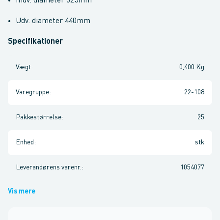
Indv. diameter 325mm
Udv. diameter 440mm
Specifikationer
Vægt
:
0,400 Kg
Varegruppe
:
22-108
Pakkestørrelse
:
25
Enhed
:
stk
Leverandørens varenr.
:
1054077
Vis mere