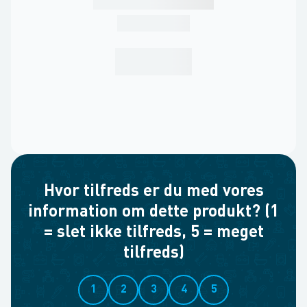
Hvor tilfreds er du med vores
information om dette produkt? (1
= slet ikke tilfreds, 5 = meget
tilfreds)
1
2
3
4
5