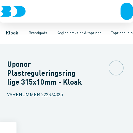
Rør & fittings
Kegler, dæksler & topringe
Kegler & dæksler, beton
Brønde
Brøndgods
Topringe, beton
Karme & dæksler
Linjeafvanding
Kegler & dæksler, pl
Kompositkarme
Tanke, miniren
Kloak
Brøndgods
Kegler, dæksler & topringe
Topringe, pla
Uponor
Plastreguleringsring
lige 315x10mm - Kloak
VARENUMMER
222874325