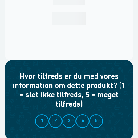
Hvor tilfreds er du med vores
information om dette produkt? (1
= slet ikke tilfreds, 5 = meget
tilfreds)
1
2
3
4
5