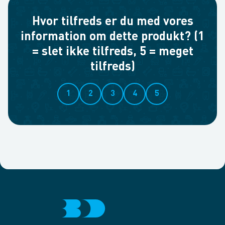
Hvor tilfreds er du med vores
information om dette produkt? (1
= slet ikke tilfreds, 5 = meget
tilfreds)
1
2
3
4
5