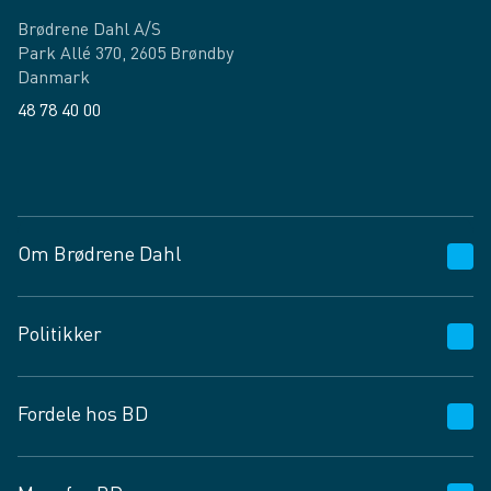
Brødrene Dahl A/S
Park Allé 370, 2605 Brøndby
Danmark
48 78 40 00
Facebook
LinkedIn
Om Brødrene Dahl
Kundeservice
Politikker
Vagttelefon 30 10 89 89
Spørgsmål og svar
Salgs- og leveringsbetingelser
Fordele hos BD
Job og karriere
Privatlivspolitik
Fødevarekontrolrapport
Cookies
24/7