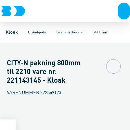
Rør & fittings
Kegler, dæksler & topringe
Ø280 mm
Ø315 mm
Brønde
Ø400 mm
Brøndgods
Karme & dæksler
Ø425 mm
Linjeafvanding
Ø600 mm
Kompositkarme
Tanke, miniren
Ø800 mm
Kloak
Brøndgods
Karme & dæksler
Ø800 mm
CITY-N pakning 800mm
til 2210 vare nr.
221143145 - Kloak
VARENUMMER
222849123