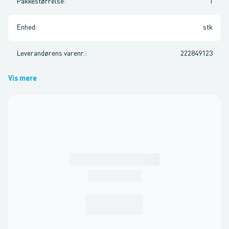
Pakkestørrelse
:
1
Enhed
:
stk
Leverandørens varenr.
:
222849123
Vis mere