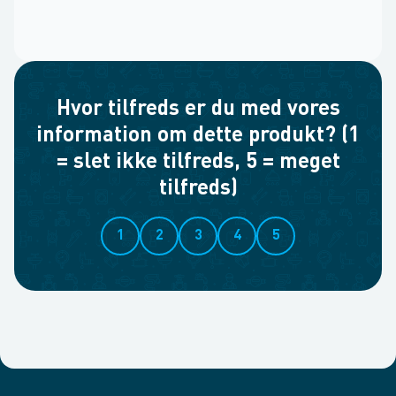
Hvor tilfreds er du med vores
information om dette produkt? (1
= slet ikke tilfreds, 5 = meget
tilfreds)
1
2
3
4
5