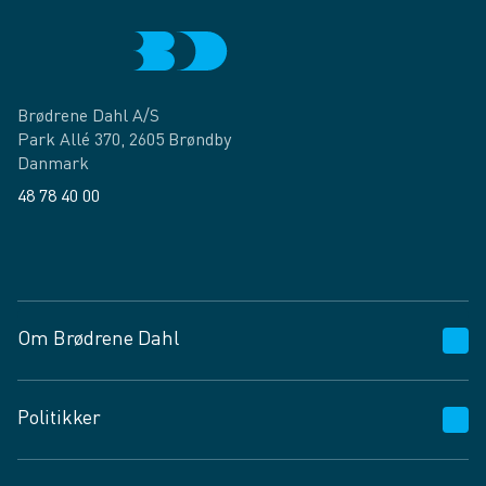
Brødrene Dahl A/S
Park Allé 370, 2605 Brøndby
Danmark
48 78 40 00
Facebook
LinkedIn
Om Brødrene Dahl
Kundeservice
Politikker
Vagttelefon 30 10 89 89
Spørgsmål og svar
Salgs- og leveringsbetingelser