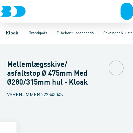
Rør & fittings
Kegler, dæksler & topringe
Pakninger & justeringsringe
Brønde
Brøndgods
Karme & dæksler
Dækselnøgler
Linjeafvanding
Udluftningsrør
Kompositkarme
Tanke, miniren
Brø
Kloak
Brøndgods
Tilbehør til brøndgods
Pakninger & juste
Mellemlægsskive/
asfaltstop Ø 475mm Med
Ø280/315mm hul - Kloak
VARENUMMER
222843048