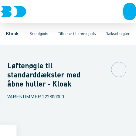
Rør & fittings
Kegler, dæksler & topringe
Pakninger & justeringsringe
Brønde
Brøndgods
Karme & dæksler
Dækselnøgler
Linjeafvanding
Udluftningsrør
Kompositkarme
Tanke, miniren
Brø
Kloak
Brøndgods
Tilbehør til brøndgods
Dækselnøgler
Løftenøgle til
standarddæksler med
åbne huller - Kloak
VARENUMMER
222800000