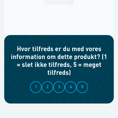
Hvor tilfreds er du med vores
information om dette produkt? (1
= slet ikke tilfreds, 5 = meget
tilfreds)
1
2
3
4
5