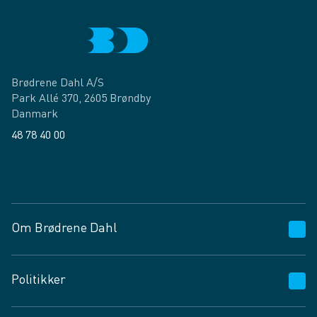
Brødrene Dahl A/S
Park Allé 370, 2605 Brøndby
Danmark
48 78 40 00
Facebook
LinkedIn
Om Brødrene Dahl
Kundeservice
Politikker
Vagttelefon 30 10 89 89
Spørgsmål og svar
Salgs- og leveringsbetingelser