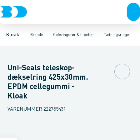
Rør & fittings
Rense & inspektions brønde
Opføringsrør
Tætningsringe
Brønde
Brøndgods
Låg
Opføringsrør & tilbehør
Bunde
Linjeafvanding
Muffer
Reduktioner
Tanke, miniren
Sandfang
Brøn
Kloak
Brønde
Opføringsrør & tilbehør
Tætningsringe
Uni-Seals teleskop-
dækselring 425x30mm.
EPDM cellegummi -
Kloak
VARENUMMER
222785431