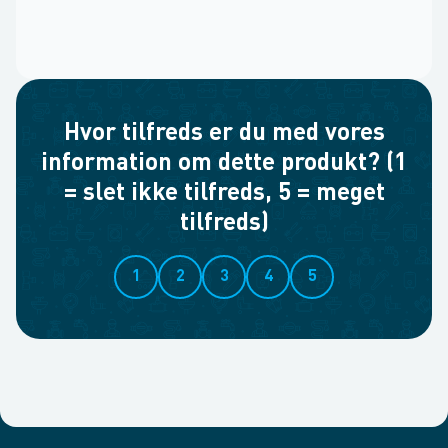
Hvor tilfreds er du med vores
information om dette produkt? (1
= slet ikke tilfreds, 5 = meget
tilfreds)
1
2
3
4
5