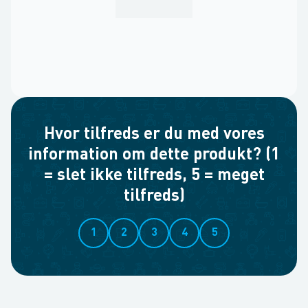
Hvor tilfreds er du med vores
information om dette produkt? (1
= slet ikke tilfreds, 5 = meget
tilfreds)
1
2
3
4
5