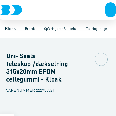
Rør & fittings
Rense & inspektions brønde
Opføringsrør
Tætningsringe
Brønde
Brøndgods
Låg
Opføringsrør & tilbehør
Bunde
Linjeafvanding
Muffer
Reduktioner
Tanke, miniren
Sandfang
Brøn
Kloak
Brønde
Opføringsrør & tilbehør
Tætningsringe
Uni- Seals
teleskop-/dækselring
315x20mm EPDM
cellegummi - Kloak
VARENUMMER
222785321