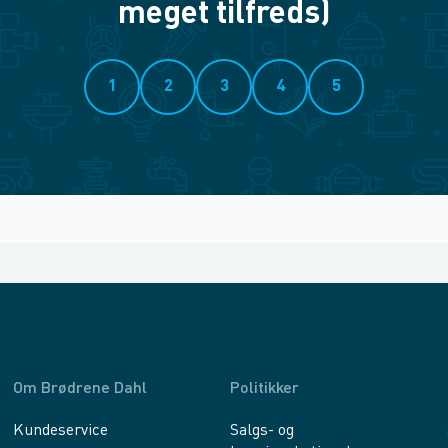
meget tilfreds)
1
2
3
4
5
Om Brødrene Dahl
Politikker
Kundeservice
Salgs- og