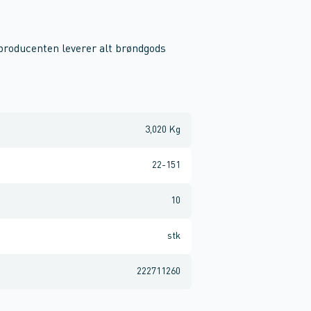
 producenten leverer alt brøndgods
3,020 Kg
22-151
10
stk
222711260