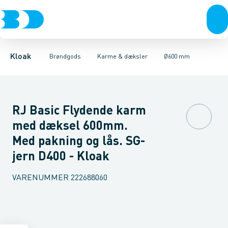
Rør & fittings
Kegler, dæksler & topringe
Ø280 mm
Ø315 mm
Brønde
Ø400 mm
Brøndgods
Karme & dæksler
Ø425 mm
Linjeafvanding
Ø600 mm
Kompositkarme
Tanke, miniren
Ø800 mm
Kloak
Brøndgods
Karme & dæksler
Ø600 mm
RJ Basic Flydende karm
med dæksel 600mm.
Med pakning og lås. SG-
jern D400 - Kloak
VARENUMMER
222688060