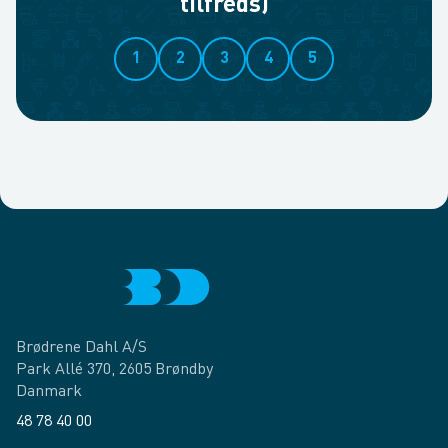
tilfreds)
1
2
3
4
5
Brødrene Dahl A/S
Park Allé 370, 2605 Brøndby
Danmark
48 78 40 00