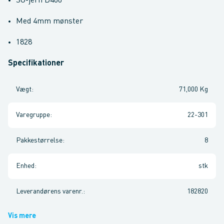
SG-jern D400
Med 4mm mønster
1828
Specifikationer
Vægt
:
71,000 Kg
Varegruppe
:
22-301
Pakkestørrelse
:
8
Enhed
:
stk
Leverandørens varenr.
:
182820
Vis mere