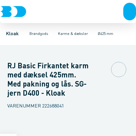
Rør & fittings
Kegler, dæksler & topringe
Ø280 mm
Ø315 mm
Brønde
Ø400 mm
Brøndgods
Karme & dæksler
Ø425 mm
Linjeafvanding
Ø600 mm
Kompositkarme
Tanke, miniren
Ø800 mm
Kloak
Brøndgods
Karme & dæksler
Ø425 mm
RJ Basic Firkantet karm
med dæksel 425mm.
Med pakning og lås. SG-
jern D400 - Kloak
VARENUMMER
222688041