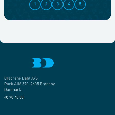
1
2
3
4
5
Brødrene Dahl A/S
Park Allé 370, 2605 Brøndby
Danmark
48 78 40 00