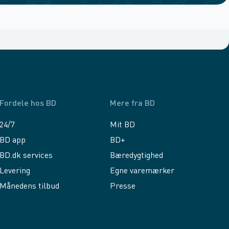
Fordele hos BD
Mere fra BD
24/7
Mit BD
BD app
BD+
BD.dk services
Bæredygtighed
Levering
Egne varemærker
Månedens tilbud
Presse