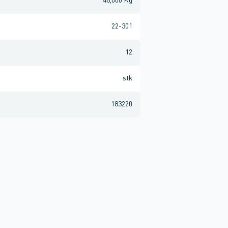
48,000 Kg
22-301
12
stk
183220