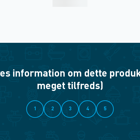
es information om dette produkt? 
meget tilfreds)
1
2
3
4
5