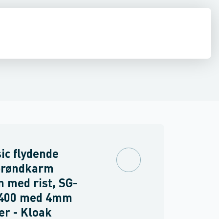
dæksler
estop & afløbs regulering
Kuppelriste
Tilbehør til brøndgods
Regnvand & geoteknik
Afløb
Armering &
ic flydende
brøndkarm
 med rist, SG-
D400 med 4mm
r - Kloak