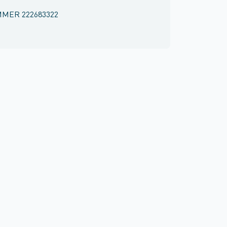
MMER
222683322