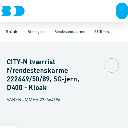
Rør & fittings
Kegler, dæksler & topringe
Ø280 mm
Ø300 mm
Brønde
Ø315 mm
Brøndgods
Karme & dæksler
Ø425 mm
Linjeafvanding
Kompositkarme
Tanke, miniren
Kloak
Brøndgods
Rendestens karme
Ø315 mm
CITY-N tværrist
f/rendestenskarme
222649/50/89, SG-jern,
D400 - Kloak
VARENUMMER
222664196