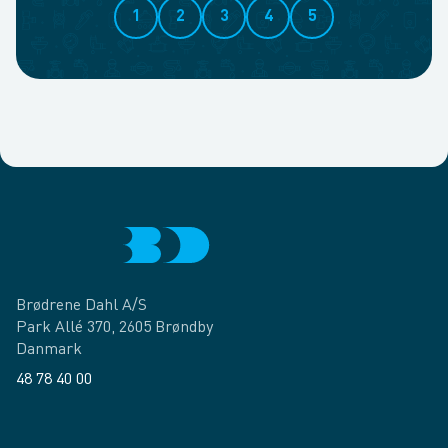
1
2
3
4
5
Brødrene Dahl A/S
Park Allé 370, 2605 Brøndby
Danmark
48 78 40 00