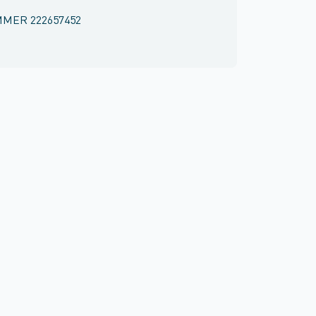
MMER
222657452