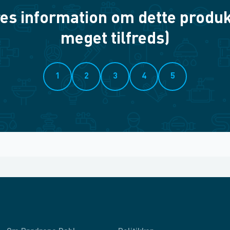
es information om dette produkt? 
meget tilfreds)
1
2
3
4
5