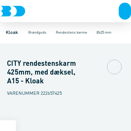
Rør & fittings
Kegler, dæksler & topringe
Ø280 mm
Ø300 mm
Brønde
Ø315 mm
Brøndgods
Karme & dæksler
Ø425 mm
Linjeafvanding
Kompositkarme
Tanke, miniren
Kloak
Brøndgods
Rendestens karme
Ø425 mm
CITY rendestenskarm
425mm, med dæksel,
A15 - Kloak
VARENUMMER
222657425