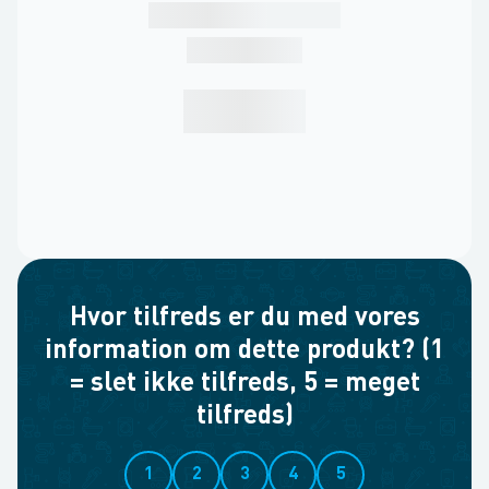
Hvor tilfreds er du med vores
information om dette produkt? (1
= slet ikke tilfreds, 5 = meget
tilfreds)
1
2
3
4
5