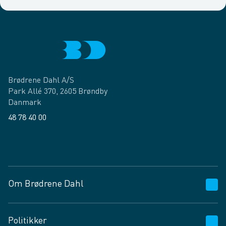
Brødrene Dahl A/S
Park Allé 370, 2605 Brøndby
Danmark
48 78 40 00
Facebook
LinkedIn
Om Brødrene Dahl
Kundeservice
Politikker
Vagttelefon 30 10 89 89