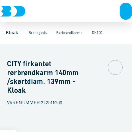
Rør & fittings
Kegler, dæksler & topringe
DN100
DN200
DN300
Brønde
DN400
Brøndgods
Karme & dæksler
Linjeafvanding
Kompositkarme
Tanke, miniren
Kloak
Brøndgods
Rørbrøndkarme
DN100
CITY firkantet
rørbrøndkarm 140mm
/skørtdiam. 139mm -
Kloak
VARENUMMER
222515200