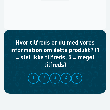
Hvor tilfreds er du med vores
information om dette produkt? (1
= slet ikke tilfreds, 5 = meget
tilfreds)
1
2
3
4
5