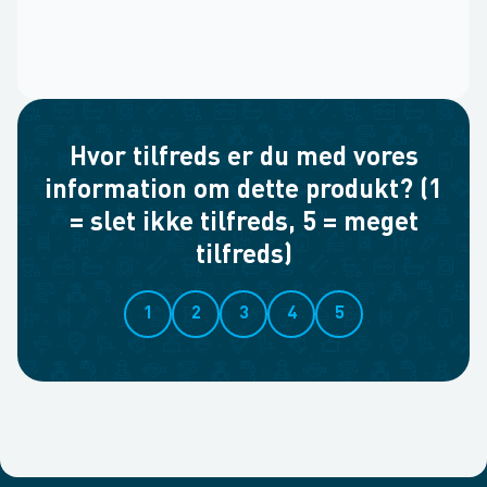
Hvor tilfreds er du med vores
information om dette produkt? (1
= slet ikke tilfreds, 5 = meget
tilfreds)
1
2
3
4
5