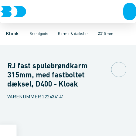
Rør & fittings
Kegler, dæksler & topringe
Ø280 mm
Ø315 mm
Brønde
Ø400 mm
Brøndgods
Karme & dæksler
Ø425 mm
Linjeafvanding
Ø600 mm
Kompositkarme
Tanke, miniren
Ø800 mm
Kloak
Brøndgods
Karme & dæksler
Ø315 mm
RJ fast spulebrøndkarm
315mm, med fastboltet
dæksel, D400 - Kloak
VARENUMMER
222434141