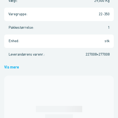
Vægt
:
29,500 Kg
Varegruppe
:
22-350
Pakkestørrelse
:
1
Enhed
:
stk
Leverandørens varenr.
:
227008+277008
Vis mere