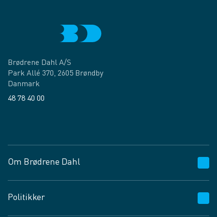
Brødrene Dahl A/S
Park Allé 370, 2605 Brøndby
Danmark
48 78 40 00
Facebook
LinkedIn
Om Brødrene Dahl
Kundeservice
Politikker
Vagttelefon 30 10 89 89