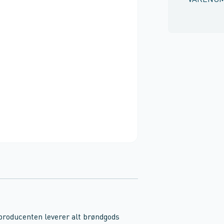
VARENU
 producenten leverer alt brøndgods