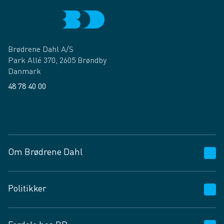
Brødrene Dahl A/S
Park Allé 370, 2605 Brøndby
Danmark
48 78 40 00
Facebook
LinkedIn
Om Brødrene Dahl
Kundeservice
Politikker
Vagttelefon 30 10 89 89
Spørgsmål og svar
Salgs- og leveringsbetingelser