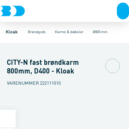
Rør & fittings
Kegler, dæksler & topringe
Ø280 mm
Ø315 mm
Brønde
Ø400 mm
Brøndgods
Karme & dæksler
Ø425 mm
Linjeafvanding
Ø600 mm
Kompositkarme
Tanke, miniren
Ø800 mm
Kloak
Brøndgods
Karme & dæksler
Ø800 mm
CITY-N fast brøndkarm
800mm, D400 - Kloak
VARENUMMER
222111010