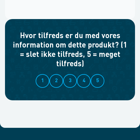
Hvor tilfreds er du med vores
information om dette produkt? (1
= slet ikke tilfreds, 5 = meget
tilfreds)
1
2
3
4
5