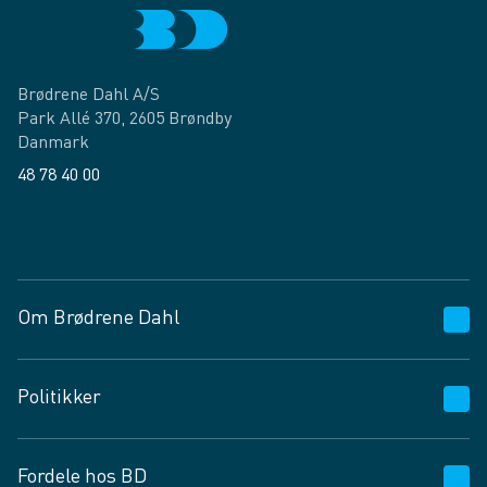
Brødrene Dahl A/S
Park Allé 370, 2605 Brøndby
Danmark
48 78 40 00
Facebook
LinkedIn
Om Brødrene Dahl
Kundeservice
Politikker
Vagttelefon 30 10 89 89
Spørgsmål og svar
Salgs- og leveringsbetingelser
Fordele hos BD
Job og karriere