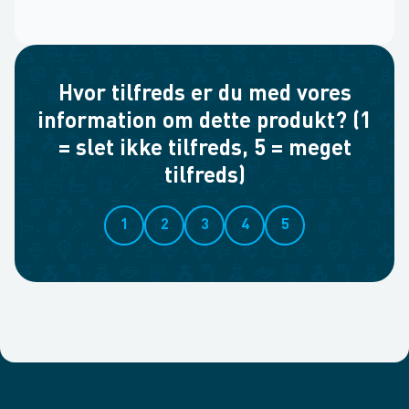
Hvor tilfreds er du med vores
information om dette produkt? (1
= slet ikke tilfreds, 5 = meget
tilfreds)
1
2
3
4
5