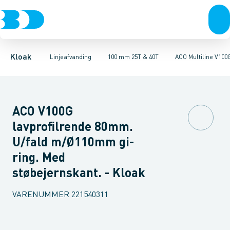
Rør & fittings
100 mm 1,5T, 12,5T & 25T
ULMA MULTIV+ 100. Galvaniseret
Brønde
Brøndgods
100 mm 25T & 40T
Linjeafvanding
ULMA MULTIV+ 100. Støbe
100 mm 90T
Tanke, miniren
150
Kloak
Linjeafvanding
100 mm 25T & 40T
ACO Multiline V100
ACO V100G
lavprofilrende 80mm.
U/fald m/Ø110mm gi-
ring. Med
støbejernskant. - Kloak
VARENUMMER
221540311