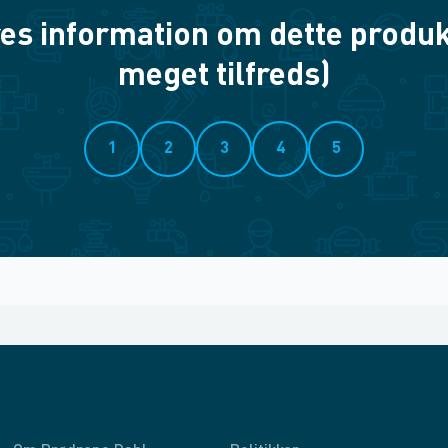
es information om dette produkt? 
meget tilfreds)
1
2
3
4
5