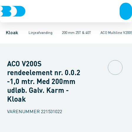
Rør & fittings
100 mm 1,5T, 12,5T & 25T
ULMA MULTIV+ 200. Galvaniseret
Brønde
Brøndgods
100 mm 25T & 40T
Linjeafvanding
ULMA MULTIV+ 200. Støbe
100 mm 90T
Tanke, miniren
150
Kloak
Linjeafvanding
200 mm 25T & 40T
ACO Multiline V200
ACO V200S
rendeelement nr. 0.0.2
-1,0 mtr. Med 200mm
udløb. Galv. Karm -
Kloak
VARENUMMER
221531022