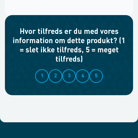
Hvor tilfreds er du med vores
information om dette produkt? (1
= slet ikke tilfreds, 5 = meget
tilfreds)
1
2
3
4
5