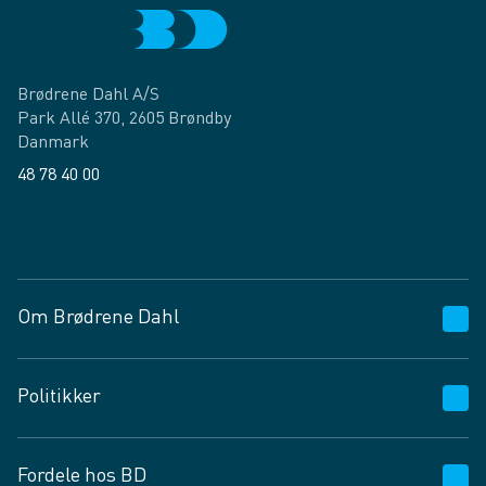
Brødrene Dahl A/S
Park Allé 370, 2605 Brøndby
Danmark
48 78 40 00
Facebook
LinkedIn
Om Brødrene Dahl
Kundeservice
Politikker
Vagttelefon 30 10 89 89
Spørgsmål og svar
Salgs- og leveringsbetingelser
Fordele hos BD
Job og karriere