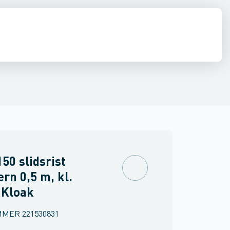
. Støbejern
e
estop & afløbs regulering
Regnvand & geoteknik
Afløb
Armering &
50 slidsrist
ern 0,5 m, kl.
 Kloak
MMER
221530831