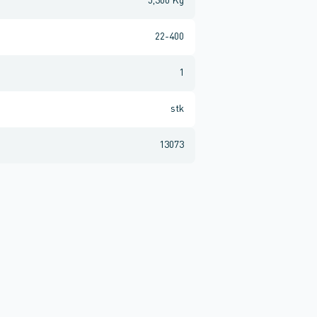
5,300 Kg
22-400
1
stk
13073