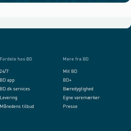
Fordele hos BD
Mere fra BD
24/7
Mit BD
BD app
BD+
BD.dk services
Bæredygtighed
Levering
Egne varemærker
Månedens tilbud
Presse