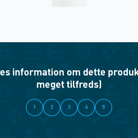
es information om dette produkt? 
meget tilfreds)
1
2
3
4
5