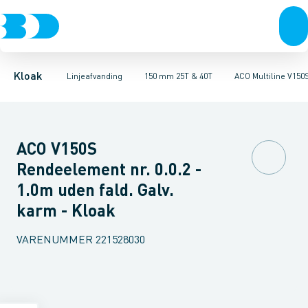
Rør & fittings
100 mm 1,5T, 12,5T & 25T
ULMA MULTIV+ 150. Galvaniseret
Brønde
Brøndgods
100 mm 25T & 40T
Linjeafvanding
ULMA MULTIV+ 150. Støbe
100 mm 90T
Tanke, miniren
150
Kloak
Linjeafvanding
150 mm 25T & 40T
ACO Multiline V150
ACO V150S
Rendeelement nr. 0.0.2 -
1.0m uden fald. Galv.
karm - Kloak
VARENUMMER
221528030