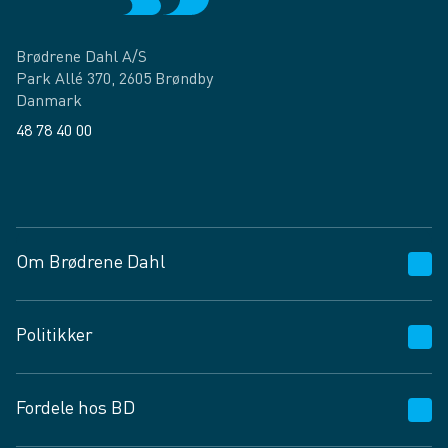
Brødrene Dahl A/S
Park Allé 370, 2605 Brøndby
Danmark
48 78 40 00
Facebook
LinkedIn
Om Brødrene Dahl
Kundeservice
Politikker
Vagttelefon 30 10 89 89
Spørgsmål og svar
Salgs- og leveringsbetingelser
Fordele hos BD
Job og karriere
Privatlivspolitik
Fødevarekontrolrapport