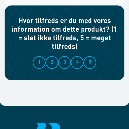
Hvor tilfreds er du med vores
information om dette produkt? (1
= slet ikke tilfreds, 5 = meget
tilfreds)
1
2
3
4
5