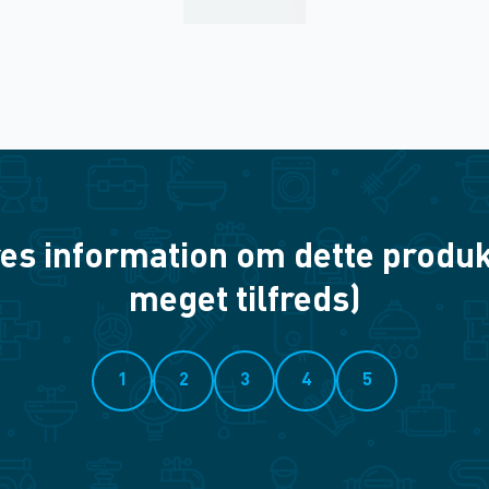
es information om dette produkt? 
meget tilfreds)
1
2
3
4
5