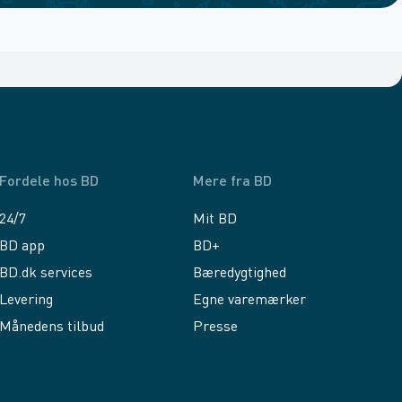
Fordele hos BD
Mere fra BD
24/7
Mit BD
BD app
BD+
BD.dk services
Bæredygtighed
Levering
Egne varemærker
Månedens tilbud
Presse