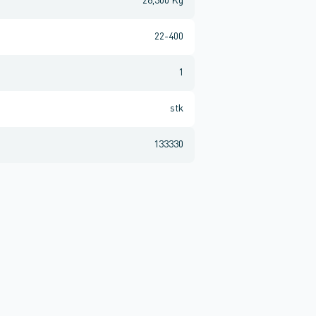
28,300 Kg
22-400
1
stk
133330