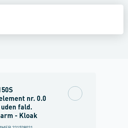
. Støbejern
e
estop & afløbs regulering
Regnvand & geoteknik
Afløb
Armering &
150S
lement nr. 0.0
 uden fald.
karm - Kloak