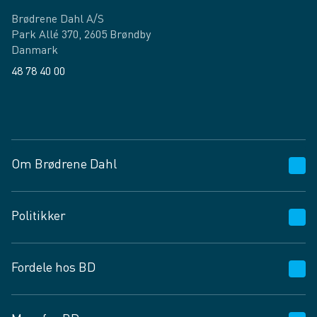
Brødrene Dahl A/S
Park Allé 370, 2605 Brøndby
Danmark
48 78 40 00
Facebook
LinkedIn
Om Brødrene Dahl
Kundeservice
Politikker
Vagttelefon 30 10 89 89
Spørgsmål og svar
Salgs- og leveringsbetingelser
Fordele hos BD
Job og karriere
Privatlivspolitik
Fødevarekontrolrapport
Cookies
24/7