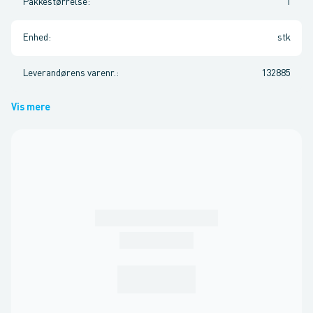
Pakkestørrelse
:
1
Enhed
:
stk
Leverandørens varenr.
:
132885
Vis mere