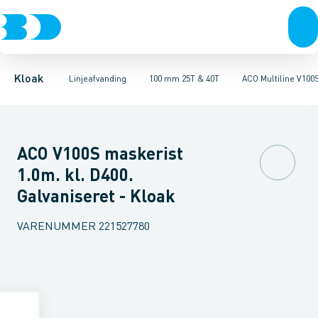
Rør & fittings
100 mm 1,5T, 12,5T & 25T
ULMA MULTIV+ 100. Galvaniseret
Brønde
Brøndgods
100 mm 25T & 40T
Linjeafvanding
ULMA MULTIV+ 100. Støbe
100 mm 90T
Tanke, miniren
150
Kloak
Linjeafvanding
100 mm 25T & 40T
ACO Multiline V100
ACO V100S maskerist
1.0m. kl. D400.
Galvaniseret - Kloak
VARENUMMER
221527780