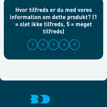
Hvor tilfreds er du med vores
information om dette produkt? (1
= slet ikke tilfreds, 5 = meget
tilfreds)
1
2
3
4
5