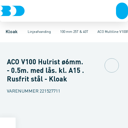
Rør & fittings
100 mm 1,5T, 12,5T & 25T
ULMA MULTIV+ 100. Galvaniseret
Brønde
Brøndgods
100 mm 25T & 40T
Linjeafvanding
ULMA MULTIV+ 100. Støbe
100 mm 90T
Tanke, miniren
150
Kloak
Linjeafvanding
100 mm 25T & 40T
ACO Multiline V100P
ACO V100 Hulrist ø6mm.
- 0.5m. med lås. kl. A15 .
Rusfrit stål - Kloak
VARENUMMER
221527711