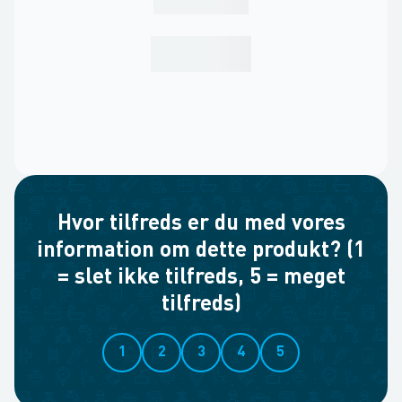
Hvor tilfreds er du med vores
information om dette produkt? (1
= slet ikke tilfreds, 5 = meget
tilfreds)
1
2
3
4
5