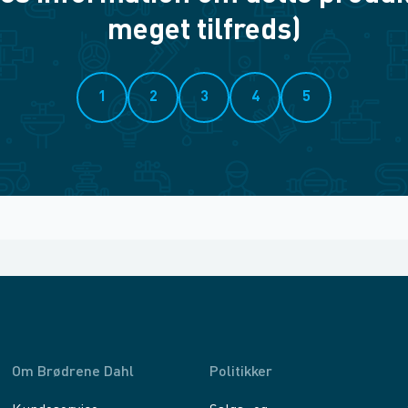
meget tilfreds)
1
2
3
4
5
Om Brødrene Dahl
Politikker