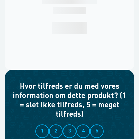
Hvor tilfreds er du med vores
information om dette produkt? (1
= slet ikke tilfreds, 5 = meget
tilfreds)
1
2
3
4
5