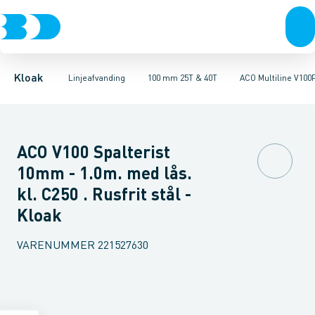
Rør & fittings
100 mm 1,5T, 12,5T & 25T
ULMA MULTIV+ 100. Galvaniseret
Brønde
Brøndgods
100 mm 25T & 40T
Linjeafvanding
ULMA MULTIV+ 100. Støbe
100 mm 90T
Tanke, miniren
150
Kloak
Linjeafvanding
100 mm 25T & 40T
ACO Multiline V100P
ACO V100 Spalterist
10mm - 1.0m. med lås.
kl. C250 . Rusfrit stål -
Kloak
VARENUMMER
221527630