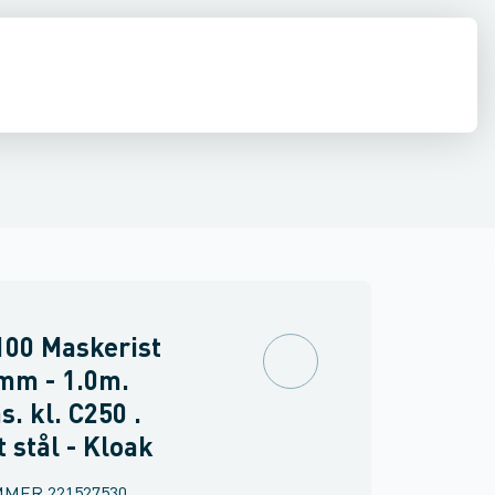
V100G. Støbejern
e
estop & afløbs regulering
ACO Multiline V100S. Galvaniseret
Regnvand & geoteknik
Afløb
ACO Multilin
Armering &
100 Maskerist
mm - 1.0m.
s. kl. C250 .
t stål - Kloak