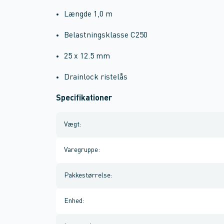
Længde 1,0 m
Belastningsklasse C250
25 x 12.5 mm
Drainlock ristelås
Specifikationer
Vægt
:
Varegruppe
:
Pakkestørrelse
:
Enhed
: