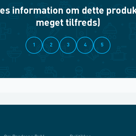
es information om dette produkt? 
meget tilfreds)
1
2
3
4
5