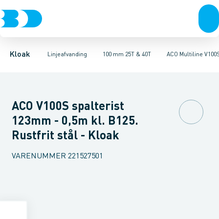
Rør & fittings
100 mm 1,5T, 12,5T & 25T
ULMA MULTIV+ 100. Galvaniseret
Brønde
Brøndgods
100 mm 25T & 40T
Linjeafvanding
ULMA MULTIV+ 100. Støbe
100 mm 90T
Tanke, miniren
150
Kloak
Linjeafvanding
100 mm 25T & 40T
ACO Multiline V100
ACO V100S spalterist
123mm - 0,5m kl. B125.
Rustfrit stål - Kloak
VARENUMMER
221527501