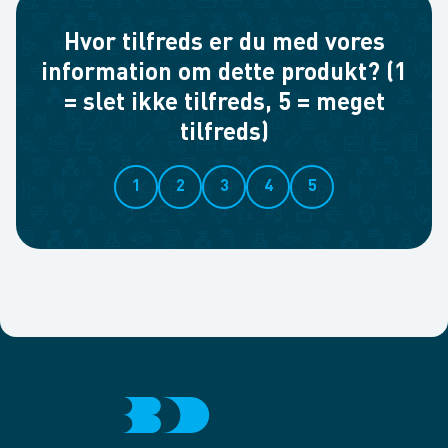
Hvor tilfreds er du med vores
information om dette produkt? (1
= slet ikke tilfreds, 5 = meget
tilfreds)
1
2
3
4
5