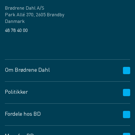
Brødrene Dahl A/S
Park Allé 370, 2605 Brøndby
Danmark
48 78 40 00
Facebook
LinkedIn
Om Brødrene Dahl
Kundeservice
Politikker
Vagttelefon 30 10 89 89
Spørgsmål og svar
Salgs- og leveringsbetingelser
Fordele hos BD
Job og karriere
Privatlivspolitik
Fødevarekontrolrapport
Cookies
24/7