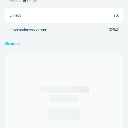
Pakkestørrelse
:
1
Enhed
:
stk
Leverandørens varenr.
:
132542
Vis mere