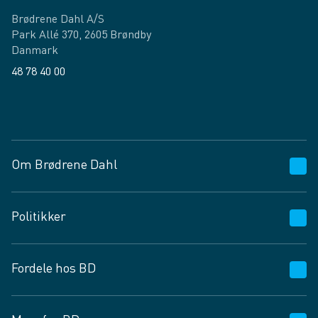
Brødrene Dahl A/S
Park Allé 370, 2605 Brøndby
Danmark
48 78 40 00
Facebook
LinkedIn
Om Brødrene Dahl
Kundeservice
Politikker
Vagttelefon 30 10 89 89
Spørgsmål og svar
Salgs- og leveringsbetingelser
Fordele hos BD
Job og karriere
Privatlivspolitik
Fødevarekontrolrapport
Cookies
24/7