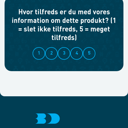
Hvor tilfreds er du med vores
information om dette produkt? (1
= slet ikke tilfreds, 5 = meget
tilfreds)
1
2
3
4
5