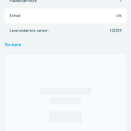
Pakkestørrelse
:
1
Enhed
:
stk
Leverandørens varenr.
:
132559
Vis mere