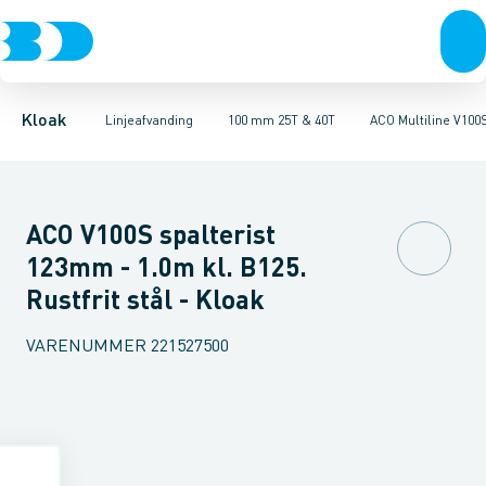
Rør & fittings
100 mm 1,5T, 12,5T & 25T
ULMA MULTIV+ 100. Galvaniseret
Brønde
Brøndgods
100 mm 25T & 40T
Linjeafvanding
ULMA MULTIV+ 100. Støbe
100 mm 90T
Tanke, miniren
150
Kloak
Linjeafvanding
100 mm 25T & 40T
ACO Multiline V100
ACO V100S spalterist
123mm - 1.0m kl. B125.
Rustfrit stål - Kloak
VARENUMMER
221527500