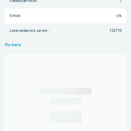
Pakkestørrelse
:
1
Enhed
:
stk
Leverandørens varenr.
:
132710
Vis mere