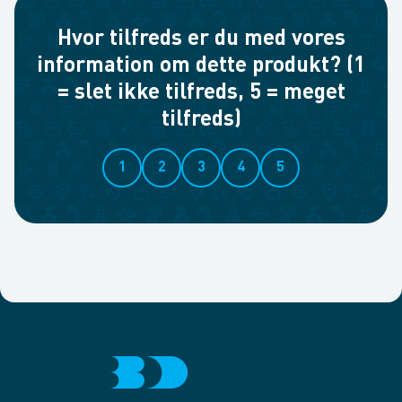
Hvor tilfreds er du med vores
information om dette produkt? (1
= slet ikke tilfreds, 5 = meget
tilfreds)
1
2
3
4
5