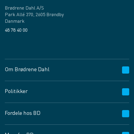
Brødrene Dahl A/S
Park Allé 370, 2605 Brøndby
Danmark
48 78 40 00
Facebook
LinkedIn
Om Brødrene Dahl
Kundeservice
Politikker
Vagttelefon 30 10 89 89
Spørgsmål og svar
Salgs- og leveringsbetingelser
Fordele hos BD
Job og karriere
Privatlivspolitik
Fødevarekontrolrapport
Cookies
24/7