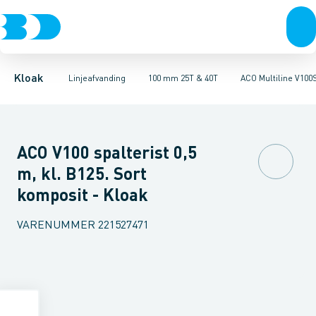
Rør & fittings
100 mm 1,5T, 12,5T & 25T
ULMA MULTIV+ 100. Galvaniseret
Brønde
Brøndgods
100 mm 25T & 40T
Linjeafvanding
ULMA MULTIV+ 100. Støbe
100 mm 90T
Tanke, miniren
150
Kloak
Linjeafvanding
100 mm 25T & 40T
ACO Multiline V100
ACO V100 spalterist 0,5
m, kl. B125. Sort
komposit - Kloak
VARENUMMER
221527471