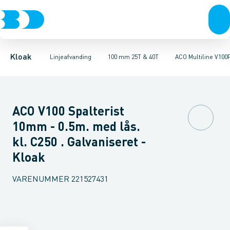
Rør & fittings
100 mm 1,5T, 12,5T & 25T
ULMA MULTIV+ 100. Galvaniseret
Brønde
Brøndgods
100 mm 25T & 40T
Linjeafvanding
ULMA MULTIV+ 100. Støbe
100 mm 90T
Tanke, miniren
150
Kloak
Linjeafvanding
100 mm 25T & 40T
ACO Multiline V100P
ACO V100 Spalterist
10mm - 0.5m. med lås.
kl. C250 . Galvaniseret -
Kloak
VARENUMMER
221527431