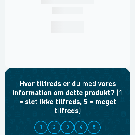
Hvor tilfreds er du med vores
information om dette produkt? (1
= slet ikke tilfreds, 5 = meget
tilfreds)
1
2
3
4
5