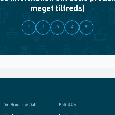
meget tilfreds)
1
2
3
4
5
Om Brødrene Dahl
Politikker