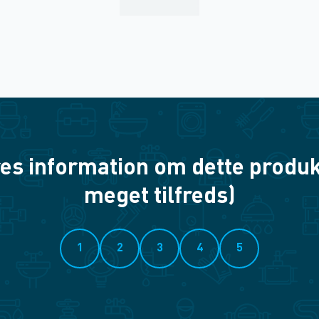
es information om dette produkt? 
meget tilfreds)
1
2
3
4
5