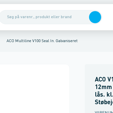
tøbejern
T
nirenseanlæg & udskillere
150 mm 25T & 40T
ACO Multiline V100 Seal In. Galvaniseret
200 mm 25T & 40T
Pumper, pumpebrønde & ventiler
Sokkelrende
ACO Multiline 
Rustfri Rend
Rott
ACO Multiline V100 Seal In. Galvaniseret
ACO V1
12mm 
lås. kl
Støbej