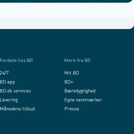
Fordele hos BD
Mere fra BD
24/7
Mit BD
BD app
BD+
BD.dk services
Bæredygtighed
Levering
Egne varemærker
Månedens tilbud
Presse