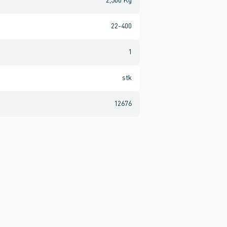
2,300 Kg
22-400
1
stk
12676