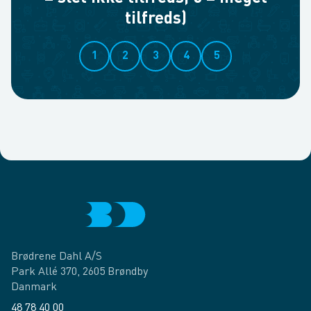
tilfreds)
1
2
3
4
5
Brødrene Dahl A/S
Park Allé 370, 2605 Brøndby
Danmark
48 78 40 00