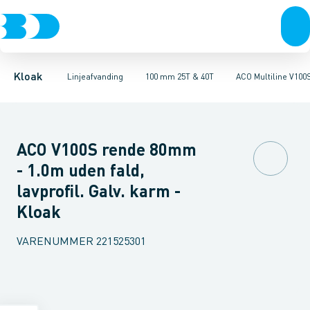
Rør & fittings
100 mm 1,5T, 12,5T & 25T
ULMA MULTIV+ 100. Galvaniseret
Brønde
Brøndgods
100 mm 25T & 40T
Linjeafvanding
ULMA MULTIV+ 100. Støbe
100 mm 90T
Tanke, miniren
150
Kloak
Linjeafvanding
100 mm 25T & 40T
ACO Multiline V100
ACO V100S rende 80mm
- 1.0m uden fald,
lavprofil. Galv. karm -
Kloak
VARENUMMER
221525301