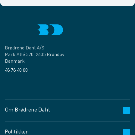
Brødrene Dahl A/S
Park Allé 370, 2605 Brøndby
Danmark
48 78 40 00
Facebook
LinkedIn
Om Brødrene Dahl
Kundeservice
Politikker
Vagttelefon 30 10 89 89