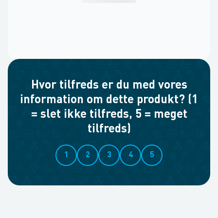
Hvor tilfreds er du med vores
information om dette produkt? (1
= slet ikke tilfreds, 5 = meget
tilfreds)
1
2
3
4
5