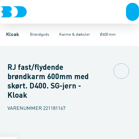
Rør & fittings
Kegler, dæksler & topringe
Ø280 mm
Ø315 mm
Brønde
Ø400 mm
Brøndgods
Karme & dæksler
Ø425 mm
Linjeafvanding
Ø600 mm
Kompositkarme
Tanke, miniren
Ø800 mm
Kloak
Brøndgods
Karme & dæksler
Ø600 mm
RJ fast/flydende
brøndkarm 600mm med
skørt. D400. SG-jern -
Kloak
VARENUMMER
221181167