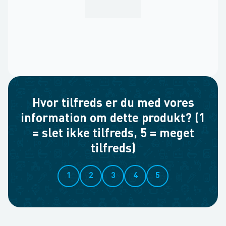
Hvor tilfreds er du med vores
information om dette produkt? (1
= slet ikke tilfreds, 5 = meget
tilfreds)
1
2
3
4
5