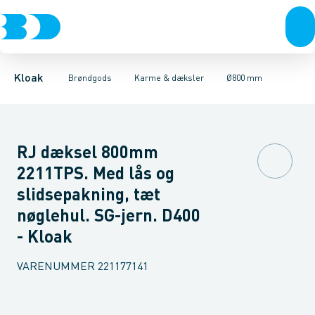
Rør & fittings
Kegler, dæksler & topringe
Ø280 mm
Ø315 mm
Brønde
Ø400 mm
Brøndgods
Karme & dæksler
Ø425 mm
Linjeafvanding
Ø600 mm
Kompositkarme
Tanke, miniren
Ø800 mm
Kloak
Brøndgods
Karme & dæksler
Ø800 mm
RJ dæksel 800mm
2211TPS. Med lås og
slidsepakning, tæt
nøglehul. SG-jern. D400
- Kloak
VARENUMMER
221177141