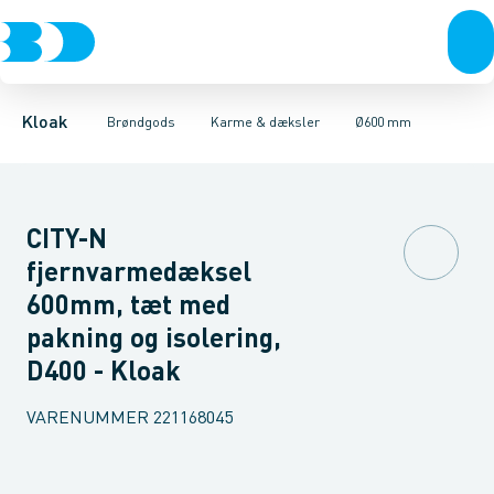
Rør & fittings
Kegler, dæksler & topringe
Ø280 mm
Ø315 mm
Brønde
Ø400 mm
Brøndgods
Karme & dæksler
Ø425 mm
Linjeafvanding
Ø600 mm
Kompositkarme
Tanke, miniren
Ø800 mm
Kloak
Brøndgods
Karme & dæksler
Ø600 mm
CITY-N
fjernvarmedæksel
600mm, tæt med
pakning og isolering,
D400 - Kloak
VARENUMMER
221168045