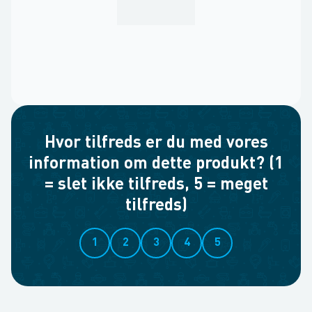
Hvor tilfreds er du med vores
information om dette produkt? (1
= slet ikke tilfreds, 5 = meget
tilfreds)
1
2
3
4
5