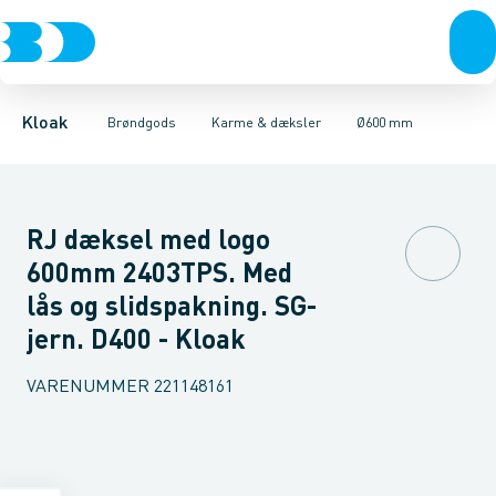
Rør & fittings
Kegler, dæksler & topringe
Ø280 mm
Ø315 mm
Brønde
Ø400 mm
Brøndgods
Karme & dæksler
Ø425 mm
Linjeafvanding
Ø600 mm
Kompositkarme
Tanke, miniren
Ø800 mm
Kloak
Brøndgods
Karme & dæksler
Ø600 mm
RJ dæksel med logo
600mm 2403TPS. Med
lås og slidspakning. SG-
jern. D400 - Kloak
VARENUMMER
221148161