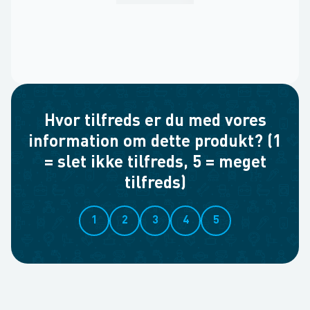
Hvor tilfreds er du med vores
information om dette produkt? (1
= slet ikke tilfreds, 5 = meget
tilfreds)
1
2
3
4
5