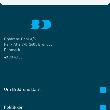
Brødrene Dahl A/S
Park Allé 370, 2605 Brøndby
Danmark
48 78 40 00
Facebook
LinkedIn
Om Brødrene Dahl
Kundeservice
Politikker
Vagttelefon 30 10 89 89