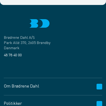
Brødrene Dahl A/S
Park Allé 370, 2605 Brøndby
Danmark
48 78 40 00
Facebook
LinkedIn
Om Brødrene Dahl
Kundeservice
Politikker
Vagttelefon 30 10 89 89