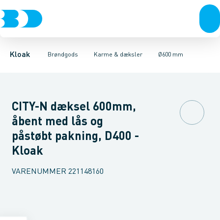
Rør & fittings
Kegler, dæksler & topringe
Ø280 mm
Ø315 mm
Brønde
Ø400 mm
Brøndgods
Karme & dæksler
Ø425 mm
Linjeafvanding
Ø600 mm
Kompositkarme
Tanke, miniren
Ø800 mm
Kloak
Brøndgods
Karme & dæksler
Ø600 mm
CITY-N dæksel 600mm,
åbent med lås og
påstøbt pakning, D400 -
Kloak
VARENUMMER
221148160