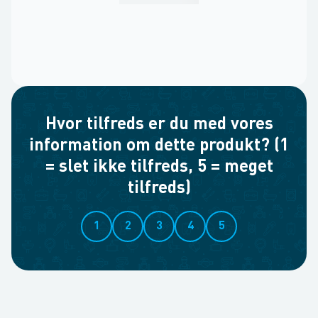
Hvor tilfreds er du med vores
information om dette produkt? (1
= slet ikke tilfreds, 5 = meget
tilfreds)
1
2
3
4
5